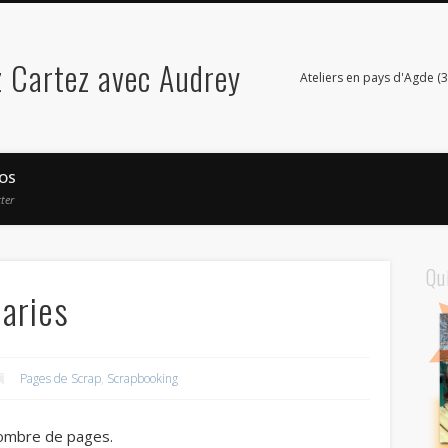
 Cartez avec Audrey
Ateliers en pays d'Agde (3
OS
ter
Qu
naries
Pages de Scrap
,
Scrapbooking
 nombre de pages.