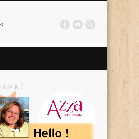
4)
i suis-je ?