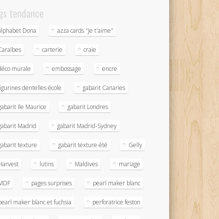
gs tendance
alphabet Dona
azza cards "Je t'aime"
Caraïbes
carterie
craie
déco murale
embossage
encre
figurines dentelles école
gabarit Canaries
gabarit Ile Maurice
gabarit Londres
gabarit Madrid
gabarit Madrid-Sydney
gabarit texture
gabarit texture été
Gelly
Harvest
lutins
Maldives
mariage
MDF
pages surprises
pearl maker blanc
pearl maker blanc et fuchsia
perforatrice feston