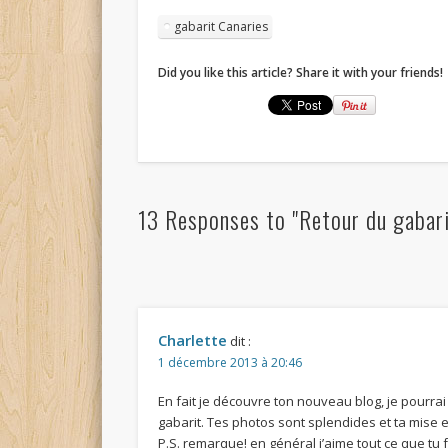
gabarit Canaries
Did you like this article? Share it with your friends!
13 Responses to "Retour du gabari
Charlette
dit :
1 décembre 2013 à 20:46
En fait je découvre ton nouveau blog, je pourrai
gabarit. Tes photos sont splendides et ta mise 
P.S. remarque! en général j’aime tout ce que tu fa