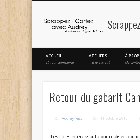
Scrappez
Facebook
Vimeo
ACCUEIL
ATELIERS
À PROP
où tout commence
… à la carte :-)
Me contac
Retour du gabarit Ca
Audrey Vast
11 octobre 2013
Il est très intéressant pour réaliser bon