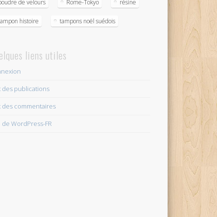
poudre de velours
Rome-Tokyo
résine
tampon histoire
tampons noël suédois
elques liens utiles
nexion
x des publications
x des commentaires
e de WordPress-FR