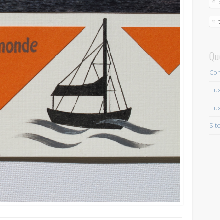
Qu
Con
Flu
Flu
Sit