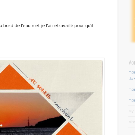
bord de l’eau » et je l’ai retravaillé pour qu’il
Vo
mon
du 
mon
mon
My
Mar