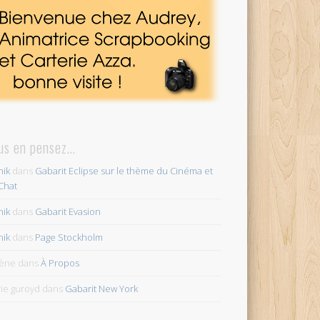
us en pensez…
ik
dans
Gabarit Eclipse sur le thème du Cinéma et
Chat
ik
dans
Gabarit Evasion
ik
dans
Page Stockholm
lène
dans
À Propos
ie guroyd
dans
Gabarit New York