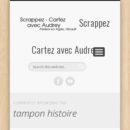
ACCUEIL
ATELIERS
À PROPOS
où tout commence
… à la carte :-)
Me contacter
Scrappez
Cartez avec Audrey
CURRENTLY BROWSING TAG
tampon histoire