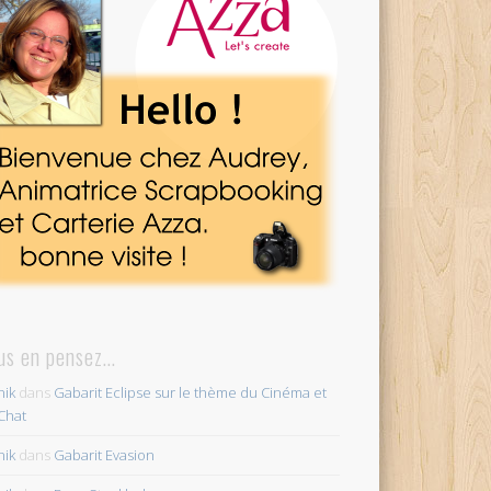
us en pensez…
ik
dans
Gabarit Eclipse sur le thème du Cinéma et
Chat
ik
dans
Gabarit Evasion