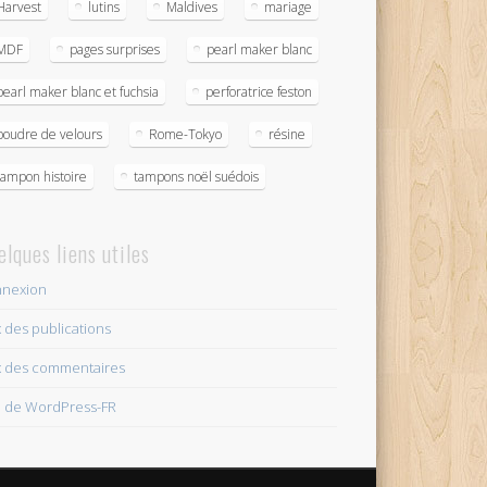
Harvest
lutins
Maldives
mariage
MDF
pages surprises
pearl maker blanc
pearl maker blanc et fuchsia
perforatrice feston
poudre de velours
Rome-Tokyo
résine
tampon histoire
tampons noël suédois
elques liens utiles
nexion
x des publications
x des commentaires
e de WordPress-FR