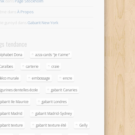
ik
dans
Page Stockholm
lène
dans
À Propos
ie guroyd
dans
Gabarit New York
gs tendance
alphabet Dona
azza cards "Je t'aime"
Caraïbes
carterie
craie
déco murale
embossage
encre
figurines dentelles école
gabarit Canaries
gabarit Ile Maurice
gabarit Londres
gabarit Madrid
gabarit Madrid-Sydney
gabarit texture
gabarit texture été
Gelly