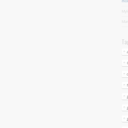
mon
My
Mar
Ta