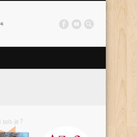
4)
i suis-je ?