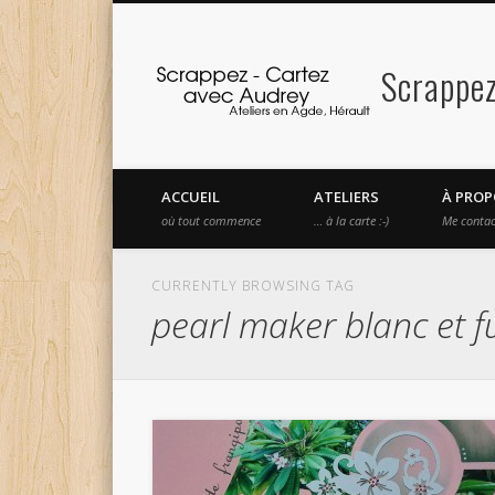
Scrappez
Facebook
Vimeo
ACCUEIL
ATELIERS
À PROP
où tout commence
… à la carte :-)
Me contac
CURRENTLY BROWSING TAG
pearl maker blanc et f