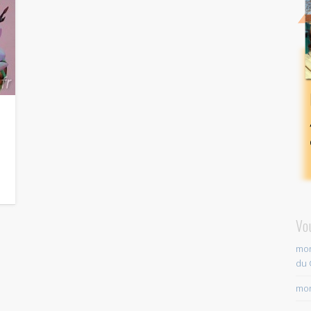
Vo
mon
du 
mon