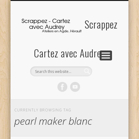
ACCUEIL
ATELIERS
À PROPOS
où tout commence
… à la carte :-)
Me contacter
Scrappez
Cartez avec Audrey
CURRENTLY BROWSING TAG
pearl maker blanc