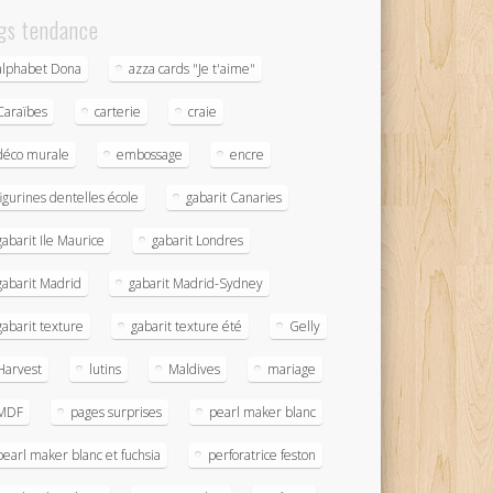
gs tendance
alphabet Dona
azza cards "Je t'aime"
Caraïbes
carterie
craie
déco murale
embossage
encre
figurines dentelles école
gabarit Canaries
gabarit Ile Maurice
gabarit Londres
gabarit Madrid
gabarit Madrid-Sydney
gabarit texture
gabarit texture été
Gelly
Harvest
lutins
Maldives
mariage
MDF
pages surprises
pearl maker blanc
pearl maker blanc et fuchsia
perforatrice feston