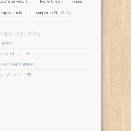
poudre de velours
Rome-Tokyo
résine
tampon histoire
tampons noël suédois
elques liens utiles
nexion
x des publications
x des commentaires
e de WordPress-FR