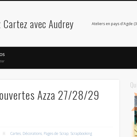
 Cartez avec Audrey
Ateliers en pays d'Agde (3
OS
ter
Qu
couvertes Azza 27/28/29
Cartes
,
Décorations
,
Pages de Scrap
,
Scrapbooking