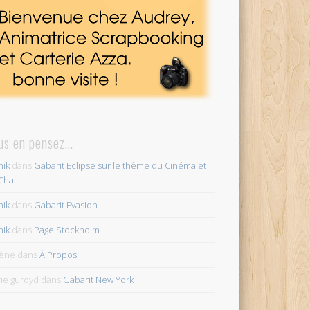
us en pensez…
ik
dans
Gabarit Eclipse sur le thème du Cinéma et
Chat
ik
dans
Gabarit Evasion
ik
dans
Page Stockholm
lène
dans
À Propos
ie guroyd
dans
Gabarit New York