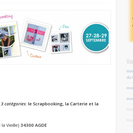
Vo
mon
du 
mon
mon
e
3 catégories
:
le Scrapbooking, la Carterie et la
My
Mar
a Vieille)
34300 AGDE