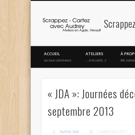
Scrappez
Facebook
Vimeo
ACCUEIL
ATELIERS
À PROP
où tout commence
… à la carte :-)
Me contac
« JDA »: Journées dé
septembre 2013
Audrey Vast
3 septembre 2013