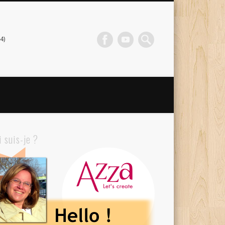
4)
i suis-je ?