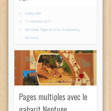
Audrey Vast
17 novembre 2019
Non classé
,
Pages de Scrap
,
Scrapbooking
Permalink
Pages multiples avec le
gabarit Neptune